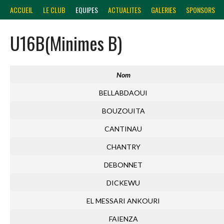
Aller
ACCUEIL
LE CLUB
EQUIPES
ACTUALITES
GALERIES
SPONSORS
au
contenu
U16B(Minimes B)
Nom
BELLABDAOUI
BOUZOUITA
CANTINAU
CHANTRY
DEBONNET
DICKEWU
EL MESSARI ANKOURI
FAIENZA