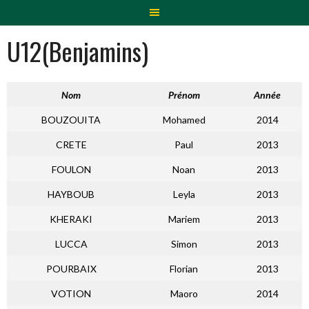
Aller
au
U12(Benjamins)
contenu
Nom
Prénom
Année
BOUZOUITA
Mohamed
2014
CRETE
Paul
2013
FOULON
Noan
2013
HAYBOUB
Leyla
2013
KHERAKI
Mariem
2013
LUCCA
Simon
2013
POURBAIX
Florian
2013
VOTION
Maoro
2014